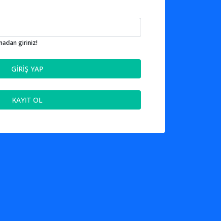
adan giriniz!
GİRİŞ YAP
KAYIT OL