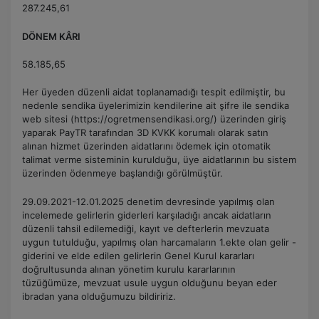
287.245,61
DÖNEM KÂRI
58.185,65
Her üyeden düzenli aidat toplanamadığı tespit edilmiştir, bu
nedenle sendika üyelerimizin kendilerine ait şifre ile sendika
web sitesi (https://ogretmensendikasi.org/) üzerinden giriş
yaparak PayTR tarafından 3D KVKK korumalı olarak satın
alınan hizmet üzerinden aidatlarını ödemek için otomatik
talimat verme sisteminin kurulduğu, üye aidatlarının bu sistem
üzerinden ödenmeye başlandığı görülmüştür.
29.09.2021-12.01.2025 denetim devresinde yapılmış olan
incelemede gelirlerin giderleri karşıladığı ancak aidatların
düzenli tahsil edilemediği, kayıt ve defterlerin mevzuata
uygun tutulduğu, yapılmış olan harcamaların 1.ekte olan gelir -
giderini ve elde edilen gelirlerin Genel Kurul kararları
doğrultusunda alınan yönetim kurulu kararlarının
tüzüğümüze, mevzuat usule uygun olduğunu beyan eder
ibradan yana olduğumuzu bildiririz.