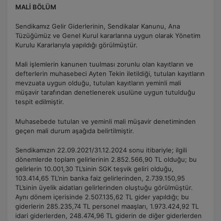
MALİ BÖLÜM
Sendikamız Gelir Giderlerinin, Sendikalar Kanunu, Ana
Tüzüğümüz ve Genel Kurul kararlarına uygun olarak Yönetim
Kurulu Kararlarıyla yapıldığı görülmüştür.
Mali işlemlerin kanunen tuulması zorunlu olan kayıtların ve
defterlerin muhasebeci Ayten Tekin iletildiği, tutulan kayıtların
mevzuata uygun olduğu, tutulan kayıtların yeminli mali
müşavir tarafından denetlenerek usulüne uygun tutulduğu
tespit edilmiştir.
Muhasebede tutulan ve yeminli mali müşavir denetiminden
geçen mali durum aşağıda belirtilmiştir.
Sendikamızın 22.09.2021/31.12.2024 sonu itibariyle; ilgili
dönemlerde toplam gelirlerinin 2.852.566,90 TL olduğu; bu
gelirlerin 10.001,30 TL’sinin SGK teşvik geliri olduğu,
103.414,65 TL’nin banka faiz gelirlerinden, 2.739.150,95
TL’sinin üyelik aidatları gelirlerinden oluştuğu görülmüştür.
Aynı dönem içerisinde 2.507.135,62 TL gider yapıldığı; bu
giderlerin 285.235,74 TL personel maaşları, 1.973.424,92 TL
idari giderlerden, 248.474,96 TL giderin de diğer giderlerden