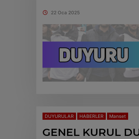
22 Oca 2025
DUYURULAR
HABERLER
Manset
GENEL KURUL D