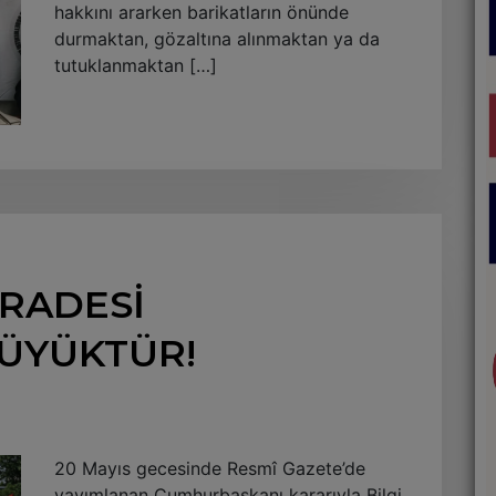
hakkını ararken barikatların önünde
durmaktan, gözaltına alınmaktan ya da
tutuklanmaktan […]
İRADESİ
ÜYÜKTÜR!
20 Mayıs gecesinde Resmî Gazete’de
yayımlanan Cumhurbaşkanı kararıyla Bilgi