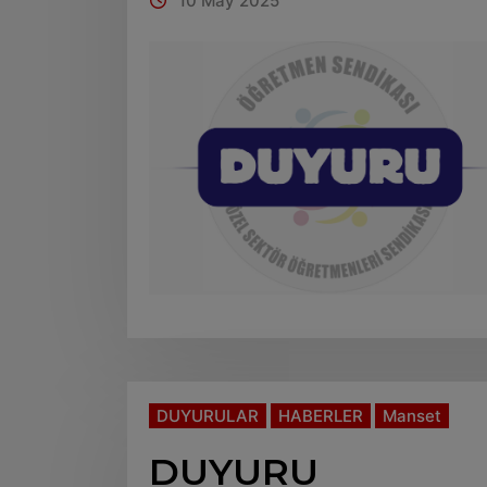
10 May 2025
DUYURULAR
HABERLER
Manset
DUYURU