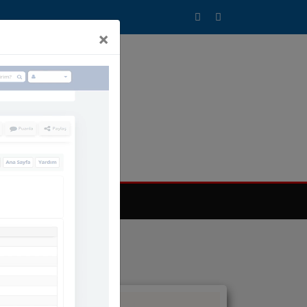
×
T SİSTEMİMİZ