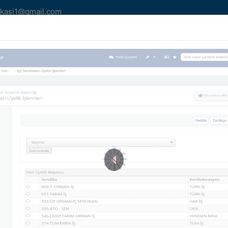
kasi1@gmail.com
MLERİMİZ
YAZILARIMIZ
HABER/DUYURU
AİDA