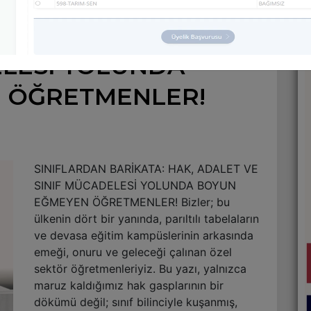
RİKATA: HAK, ADALET
ELESİ YOLUNDA
 ÖĞRETMENLER!
SINIFLARDAN BARİKATA: HAK, ADALET VE
SINIF MÜCADELESİ YOLUNDA BOYUN
EĞMEYEN ÖĞRETMENLER! Bizler; bu
ülkenin dört bir yanında, parıltılı tabelaların
ve devasa eğitim kampüslerinin arkasında
emeği, onuru ve geleceği çalınan özel
sektör öğretmenleriyiz. Bu yazı, yalnızca
maruz kaldığımız hak gasplarının bir
dökümü değil; sınıf bilinciyle kuşanmış,