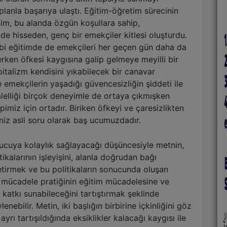
lanla başarıya ulaştı. Eğitim-öğretim sürecinin
işim, bu alanda özgün koşullara sahip,
de hisseden, genç bir emekçiler kitlesi oluşturdu.
ibi eğitimde de emekçileri her geçen gün daha da
ken öfkesi kaygısına galip gelmeye meyilli bir
pitalizm kendisini yıkabilecek bir canavar
 emekçilerin yaşadığı güvencesizliğin şiddeti ile
ralelliği birçok deneyimle de ortaya çıkmışken
miz için ortadır. Biriken öfkeyi ve çaresizlikten
iz asli soru olarak baş ucumuzdadır.
ucuya kolaylık sağlayacağı düşüncesiyle metnin,
ikalarının işleyişini, alanla doğrudan bağı
getirmek ve bu politikaların sonucunda oluşan
ğı mücadele pratiğinin eğitim mücadelesine ve
katkı sunabileceğini tartıştırmak şeklinde
nebilir. Metin, iki başlığın birbirine içkinliğini göz
rı tartışıldığında eksiklikler kalacağı kaygısı ile