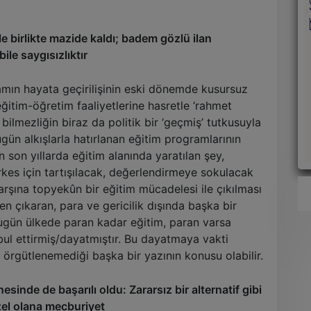
e birlikte mazide kaldı; badem gözlü ilan
le saygısızlıktır
mın hayata geçirilişinin eski dönemde kusursuz
tim-öğretim faaliyetlerine hasretle ‘rahmet
bilmezliğin biraz da politik bir ‘geçmiş’ tutkusuyla
gün alkışlarla hatırlanan eğitim programlarının
in son yıllarda eğitim alanında yaratılan şey,
es için tartışılacak, değerlendirmeye sokulacak
arşına topyekûn bir eğitim mücadelesi ile çıkılması
 çıkaran, para ve gericilik dışında başka bir
Bugün ülkede paran kadar eğitim, paran varsa
abul ettirmiş/dayatmıştır. Bu dayatmaya vakti
örgütlenemediği başka bir yazının konusu olabilir.
sinde de başarılı oldu: Zararsız bir alternatif gibi
zel olana mecburiyet