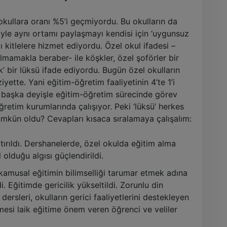
okullara oranı %5’i geçmiyordu. Bu okulların da
iyle aynı ortamı paylaşmayı kendisi için ‘uygunsuz
ı kitlelere hizmet ediyordu. Özel okul ifadesi –
olmamakla beraber- ile köşkler, özel şoförler bir
k’ bir lüksü ifade ediyordu. Bugün özel okulların
ette. Yani eğitim-öğretim faaliyetinin 4’te 1’i
ir başka deyişle eğitim-öğretim sürecinde görev
ğretim kurumlarında çalışıyor. Peki ‘lüksü’ herkes
mümkün oldu? Cevapları kısaca sıralamaya çalışalım:
tırıldı. Dershanelerde, özel okulda eğitim alma
 olduğu algısı güçlendirildi.
kamusal eğitimin bilimselliği tarumar etmek adına
di. Eğitimde gericilik yükseltildi. Zorunlu din
dersleri, okulların gerici faaliyetlerini destekleyen
esi laik eğitime önem veren öğrenci ve veliler