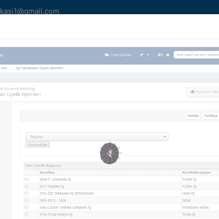
kasi1@gmail.com
MLERİMİZ
YAZILARIMIZ
HABER/DUYURU
AİDA