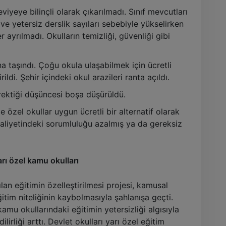
eviyeye bilinçli olarak çıkarılmadı. Sınıf mevcutları
e yetersiz derslik sayıları sebebiyle yükselirken
r ayrılmadı. Okulların temizliği, güvenliği gibi
na taşındı. Çoğu okula ulaşabilmek için ücretli
ildi. Şehir içindeki okul arazileri ranta açıldı.
rektiği düşüncesi boşa düşürüldü.
le özel okullar uygun ücretli bir alternatif olarak
aaliyetindeki sorumluluğu azalmış ya da gereksiz
arı özel kamu okulları
an eğitimin özelleştirilmesi projesi, kamusal
ğitim niteliğinin kaybolmasıyla şahlanışa geçti.
amu okullarındaki eğitimin yetersizliği algısıyla
ilirliği arttı. Devlet okulları yarı özel eğitim