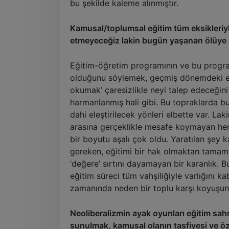
bu şekilde kaleme alınmıştır.
Kamusal/toplumsal eğitim tüm eksikleriyl
etmeyeceğiz lakin bugün yaşanan ölüye bi
Eğitim-öğretim programının ve bu progra
olduğunu söylemek, geçmiş dönemdeki eği
okumak’ çaresizlikle neyi talep edeceğini 
harmanlanmış hali gibi. Bu topraklarda bu
dahi eleştirilecek yönleri elbette var. Lak
arasına gerçeklikle mesafe koymayan herk
bir boyutu aşalı çok oldu. Yaratılan şey k
gereken, eğitimi bir hak olmaktan tamamen
‘değere’ sırtını dayamayan bir karanlık. 
eğitim süreci tüm vahşiliğiyle varlığını k
zamanında neden bir toplu karşı koyuşun 
Neoliberalizmin ayak oyunları eğitim sahne
sunulmak, kamusal olanın tasfiyesi ve ö