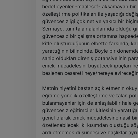
hedefleyenler -maalesef- aksamayan bir p
özelleştirme politikaları ile yaşadığı değ
güvencesizliği çok net ve yakıcı bir biçim
Sermaye, tüm talan alanlarında olduğu g
güvencesiz bir çalışma ortamına hapseder
kitle oluşturduğunun elbette farkında, ka
yarattığının bilincinde. Böyle bir dönemde
sahip oldukları direniş potansiyelinin pa
emek mücadelesini büyütecek ipuçları hepi
beslenen cesareti neye/nereye evireceğim
Metnin niyetini baştan açık etmenin okuy
eğitime yönelik özelleştirme ve talan polit
bulanmayanlar için de anlaşılabilir hale 
güvencesiz eğitimciler kitlesinin yarattı
genel olarak emek mücadelesine nasıl bir 
özetlenebilecek iki kısımdan oluştuğu söyle
ardı etmemek düşüncesi ve başlıklar ayrı ay