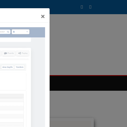
×
T SİSTEMİMİZ