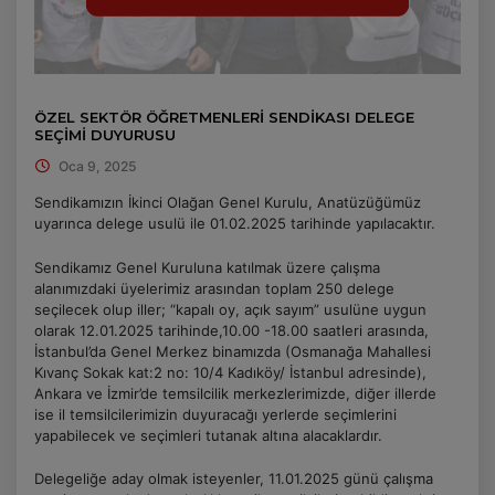
ÖZEL SEKTÖR ÖĞRETMENLERİ SENDİKASI DELEGE
SEÇİMİ DUYURUSU
Oca 9, 2025
Sendikamızın İkinci Olağan Genel Kurulu, Anatüzüğümüz
uyarınca delege usulü ile 01.02.2025 tarihinde yapılacaktır.
Sendikamız Genel Kuruluna katılmak üzere çalışma
alanımızdaki üyelerimiz arasından toplam 250 delege
seçilecek olup iller; “kapalı oy, açık sayım” usulüne uygun
olarak 12.01.2025 tarihinde,10.00 -18.00 saatleri arasında,
İstanbul’da Genel Merkez binamızda (Osmanağa Mahallesi
Kıvanç Sokak kat:2 no: 10/4 Kadıköy/ İstanbul adresinde),
Ankara ve İzmir’de temsilcilik merkezlerimizde, diğer illerde
ise il temsilcilerimizin duyuracağı yerlerde seçimlerini
yapabilecek ve seçimleri tutanak altına alacaklardır.
Delegeliğe aday olmak isteyenler, 11.01.2025 günü çalışma