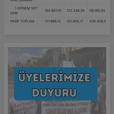
KARI (ZARARI)
1-DÖNEM NET
164.907,35
122.338,26
58.185,65
KARI
PASİF TOPLAM
121.886,12
331.895,17
436.209,66