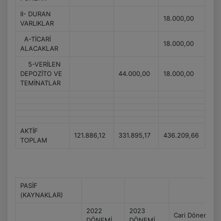
II- DURAN
18.000,00
VARLIKLAR
A-TİCARİ
18.000,00
ALACAKLAR
5-VERİLEN
DEPOZİTO VE
44.000,00
18.000,00
TEMİNATLAR
AKTİF
121.886,12
331.895,17
436.209,66
TOPLAM
PASİF
(KAYNAKLAR)
2022
2023
Cari Dönem
DÖNEMİ
DÖNEMİ