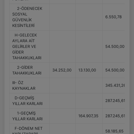
2-ÖDENECEK
SOSYAL
6.550,78
GÜVENLİK
KESİNTİLERİ
H-GELECEK
AYLARA AİT
GELİRLER VE
54.500,00
GİDER
TAHAKKUKLARI
2-GİDER
34.252,00
13.130,00
54.500,00
TAHAKKUKLARI
III- ÖZ
345.431,26
KAYNAKLAR
D-GEÇMİŞ
287.245,61
YILLAR KARLARI
1-GEÇMİŞ
164.907,35
287.245,61
YILLAR KARLARI
F-DÖNEM NET
58.185,65