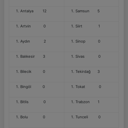
Antalya 12
Samsun 5
Artvin 0
Siirt 1
Aydın 2
Sinop 0
Balıkesir 3
Sivas 0
Bilecik 0
Tekirdağ 3
Bingöl 0
Tokat 0
Bitlis 0
Trabzon 1
Bolu 0
Tunceli 0