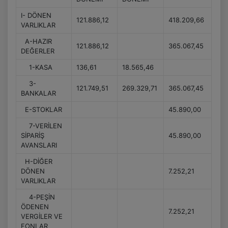
I- DÖNEN
121.886,12
418.209,66
VARLIKLAR
A-HAZIR
121.886,12
365.067,45
DEĞERLER
1-KASA
136,61
18.565,46
3-
121.749,51
269.329,71
365.067,45
BANKALAR
E-STOKLAR
45.890,00
7-VERİLEN
SİPARİŞ
45.890,00
AVANSLARI
H-DİĞER
DÖNEN
7.252,21
VARLIKLAR
4-PEŞİN
ÖDENEN
7.252,21
VERGİLER VE
FONLAR