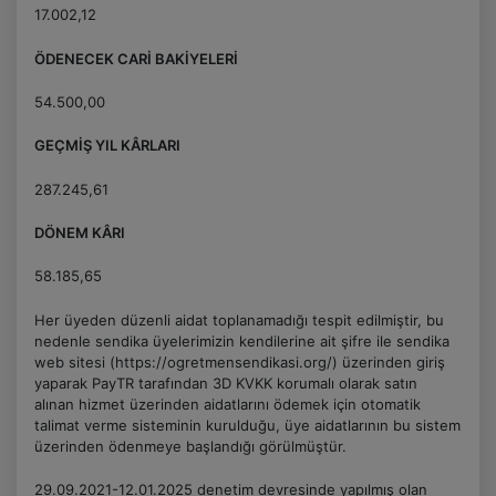
17.002,12
ÖDENECEK CARİ BAKİYELERİ
54.500,00
GEÇMİŞ YIL KÂRLARI
287.245,61
DÖNEM KÂRI
58.185,65
Her üyeden düzenli aidat toplanamadığı tespit edilmiştir, bu
nedenle sendika üyelerimizin kendilerine ait şifre ile sendika
web sitesi (https://ogretmensendikasi.org/) üzerinden giriş
yaparak PayTR tarafından 3D KVKK korumalı olarak satın
alınan hizmet üzerinden aidatlarını ödemek için otomatik
talimat verme sisteminin kurulduğu, üye aidatlarının bu sistem
üzerinden ödenmeye başlandığı görülmüştür.
29.09.2021-12.01.2025 denetim devresinde yapılmış olan