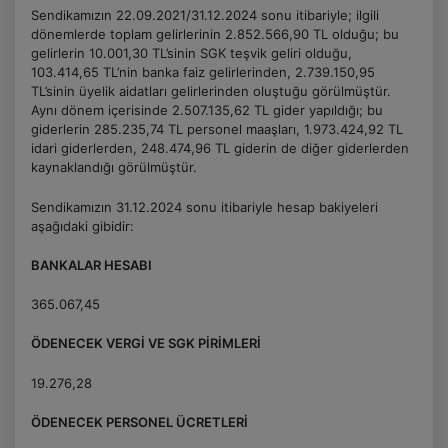
Sendikamızın 22.09.2021/31.12.2024 sonu itibariyle; ilgili
dönemlerde toplam gelirlerinin 2.852.566,90 TL olduğu; bu
gelirlerin 10.001,30 TL’sinin SGK teşvik geliri olduğu,
103.414,65 TL’nin banka faiz gelirlerinden, 2.739.150,95
TL’sinin üyelik aidatları gelirlerinden oluştuğu görülmüştür.
Aynı dönem içerisinde 2.507.135,62 TL gider yapıldığı; bu
giderlerin 285.235,74 TL personel maaşları, 1.973.424,92 TL
idari giderlerden, 248.474,96 TL giderin de diğer giderlerden
kaynaklandığı görülmüştür.
Sendikamızın 31.12.2024 sonu itibariyle hesap bakiyeleri
aşağıdaki gibidir:
BANKALAR HESABI
365.067,45
ÖDENECEK VERGİ VE SGK PİRİMLERİ
19.276,28
ÖDENECEK PERSONEL ÜCRETLERİ