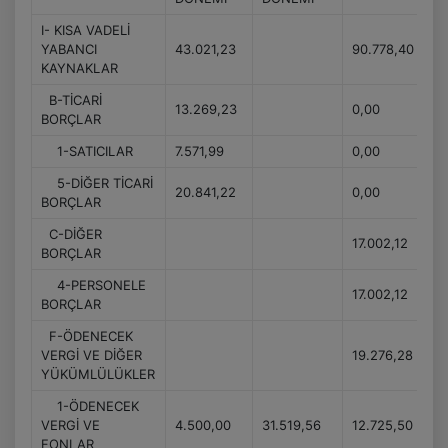
I- KISA VADELİ
YABANCI
43.021,23
90.778,40
KAYNAKLAR
B-TİCARİ
13.269,23
0,00
BORÇLAR
1-SATICILAR
7.571,99
0,00
5-DİĞER TİCARİ
20.841,22
0,00
BORÇLAR
C-DİĞER
17.002,12
BORÇLAR
4-PERSONELE
17.002,12
BORÇLAR
F-ÖDENECEK
VERGİ VE DİĞER
19.276,28
YÜKÜMLÜLÜKLER
1-ÖDENECEK
VERGİ VE
4.500,00
31.519,56
12.725,50
FONLAR