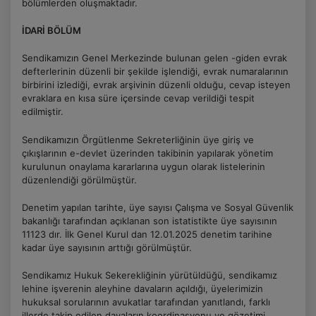
bölümlerden oluşmaktadır.
İDARİ BÖLÜM
Sendikamızın Genel Merkezinde bulunan gelen -giden evrak
defterlerinin düzenli bir şekilde işlendiği, evrak numaralarının
birbirini izlediği, evrak arşivinin düzenli olduğu, cevap isteyen
evraklara en kısa süre içersinde cevap verildiği tespit
edilmiştir.
Sendikamızın Örgütlenme Sekreterliğinin üye giriş ve
çıkışlarının e-devlet üzerinden takibinin yapılarak yönetim
kurulunun onaylama kararlarına uygun olarak listelerinin
düzenlendiği görülmüştür.
Denetim yapılan tarihte, üye sayısı Çalışma ve Sosyal Güvenlik
bakanlığı tarafından açıklanan son istatistikte üye sayısının
11123 dır. İlk Genel Kurul dan 12.01.2025 denetim tarihine
kadar üye sayısının arttığı görülmüştür.
Sendikamız Hukuk Sekerekliğinin yürütüldüğü, sendikamız
lehine işverenin aleyhine davaların açıldığı, üyelerimizin
hukuksal sorularının avukatlar tarafından yanıtlandı, farklı
illerde takip edilen davaların koordinasyonu ve gözetimi